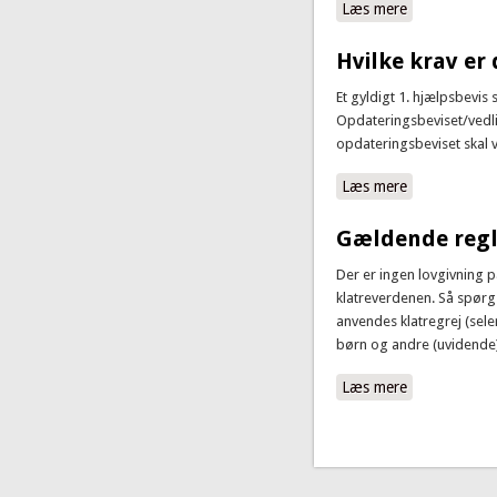
Læs mere
om Behøver m
Hvilke krav er 
Et gyldigt 1. hjælpsbevis
Opdateringsbeviset/vedlig
opdateringsbeviset skal 
Læs mere
om Hvilke kra
Gældende regler
Der er ingen lovgivning 
klatreverdenen. Så spørg
anvendes klatregrej (sele
børn og andre (uvidende)
Læs mere
om Gældende r