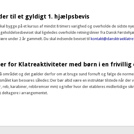
an at indsende 1. hj. bevis når man er ambulance redder?
der til et gyldigt 1. hjælpsbevis
 skal bygge på et kursus af mindst 8 timers varighed og overholde de sidste nye
eholdelsesbeviset skal ligeledes overholde retningslinier fra Dansk Førstehjæ
være under 2 år gammelt. Du skal indsende beviset til
kontakt@dansktraeklatre
v er der til et gyldigt 1. hjælpsbevis
 for Klatreaktiviteter med børn i en frivillig
på området og det gælder derfor om at bruge sund fornuft og følge de normer 
smålet kan besvares således: Der bør altid være en instruktør tilstede når 
r, reb, karabiner, rebbremser mm) og/eller hvor der etableres midlertidige sik
 deltagere i arrangementet.
egler for Klatreaktiviteter med børn i en frivillig organisation?