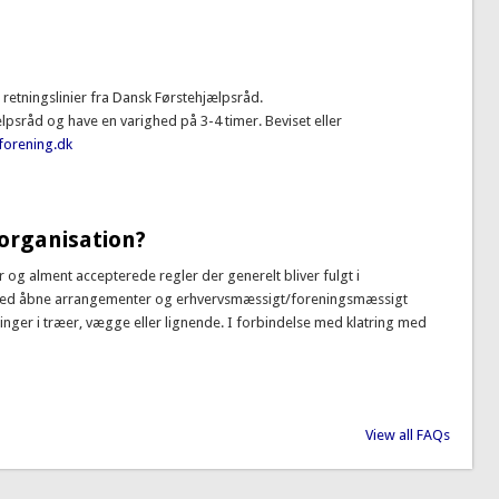
 retningslinier fra Dansk Førstehjælpsråd.
lpsråd og have en varighed på 3-4 timer. Beviset eller
forening.dk
 organisation?
og alment accepterede regler der generelt bliver fulgt i
der ved åbne arrangementer og erhvervsmæssigt/foreningsmæssigt
ringer i træer, vægge eller lignende. I forbindelse med klatring med
View all FAQs