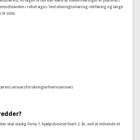
nd(føres). Årsagen til det kan være at mellemsikringer er placeret i
ingsmodstanden i rebet øges. Ved uhensigtsmæssig rebføring og lange
il sidst.
ruktørens ansvarsforsikring(erhvervsansvar)
redder?
n skal stadig forny 1. hjælpsbeviset hvert 2. år, ved at indsende et