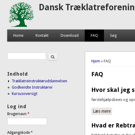
Dansk Træklatreforeni
Home
Kontakt
Download
FAQ
Søg
Søg
Søgefelt
Du er her
Hjem
» FAQ
FAQ
Indhold
Træklatreinstruktøruddannelsen
Godkendte Instruktører
Hvor skal jeg 
Kursusoversigt
førstehjælpsbevis og opd
Log ind
Læs mere
om Hvor skal
Brugernavn
*
Hvad er Rebtr
Adgangskode
*