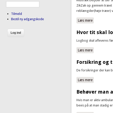
Rebtræk betyder at der sk
ZikZak op gennem træet e
reblængder(høje træer) vi
Tilmeld
Bestil ny adgangskode
Læs mere
om Hvad er 
Hvor tit skal 
Logbog skal afleveres før
Læs mere
om Hvor tit s
Forsikring og 
De forsikringer der kan bl
Læs mere
om Forsikrin
Behøver man at
Hvis man er aktiv ambulan
bevis på at man stadig er