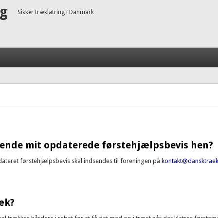
ng
Sikker træklatring i Danmark
sende mit opdaterede førstehjælpsbevis hen?
ateret førstehjælpsbevis skal indsendes til foreningen på
kontakt@dansktraek
 jeg sende mit opdaterede førstehjælpsbevis hen?
æk?