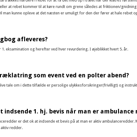
al trækkes hårdere i rebet for at få det med op i træet når der klatres førstema
ller at rebet kommer til at køre rundt om grene således at friktionen/gnidn
l man kunne opleve at det næsten er umuligt for den der fører at hale rebet op t
Rebtræk?
logbog afleveres?
 1. eksamination og herefter ved hver revurdering. I øjeblikket hvert 5. år.
kal logbog afleveres?
træklatring som event ved en polter abend?
ive tale om i dette tilfælde er persolige ulykkesforsikringer(frivilligt) og inst
g og træklatring som event ved en polter abend?
 indsende 1. hj. bevis når man er ambulance 
ceredder er det ok at indsende et bevis på at man er aktiv ambulanceredder. Ma
 aktiv redder.