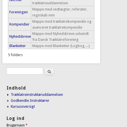
træklatreuddannelsen
Mappe med vedtægter, referater,
Foreningen
regnskab mm
Mappe med træklatrekompendie og
Kompendier
avanceret træklatrekompendie
Mappe med Nyhedsbreve udsendt
Nyhedsbreve
fra Dansk Træklatreforening
Blanketter
Mappe med Blanketter (Logbog, ...)
5 folders
Søg
Søgefelt
Indhold
Træklatreinstruktøruddannelsen
Godkendte Instruktører
Kursusoversigt
Log ind
Brugernavn
*