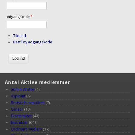
Adgangskode
*
Tilmeld
Bestil ny adgangskode
Antal Aktive medlemmer
administrator
(1)
Aspirant
(6)
Bestyrelsesmedlem
(7)
Censor
(10)
Eksaminator
(43)
Instruktør
(648)
Ordinært medlem
(17)