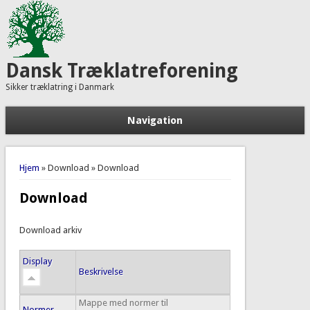
Dansk Træklatreforening
Sikker træklatring i Danmark
Navigation
Du er her
Hjem
» Download » Download
Download
Download arkiv
Display
Beskrivelse
Mappe med normer til
Normer