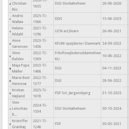
2026-TI-
Christian
DGI Storkøbehavn
26-06-2026
1655
Riis
Andrei
2025-TI-
DDS
15-06-2025
Walløe
1566
Helene
2021-TI-
UCN act2learn
26-06-2021
Kildahl
1296
Anne
2023-TI-
KFUM-spejderne i Danmark
24-09-2023
Sørensen
1456
Stine
2022-TI-
Friluftsvejlederuddannelsen
10-08-2022
Balslev
1369
KU
Maja Pape
2023-TI-
DGI
04-11-2023
Møller
1468
Marie Bast
2022-TI-
DGI
28-06-2022
Hennesø
1377
Kristian
2025-TI-
FDF Sct. Jørgensbjerg
31-10-2025
Højland
1618
Sten
2024-TI-
Lenschau
DGI Storkøbehavn
30-10-2024
1534
R...
Kristoffer
2021-TI-
FDF
30-05-2021
Grønhøj
1248