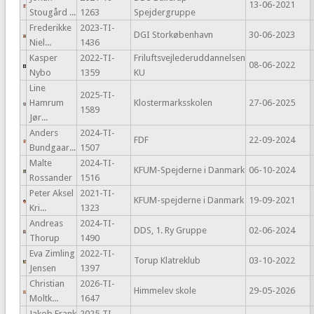
13-06-2021
Stougård ...
1263
Spejdergruppe
Frederikke
2023-TI-
DGI Storkøbenhavn
30-06-2023
Niel...
1436
Kasper
2022-TI-
Friluftsvejlederuddannelsen
08-06-2022
Nybo
1359
KU
Line
2025-TI-
Hamrum
Klostermarksskolen
27-06-2025
1589
Jør...
Anders
2024-TI-
FDF
22-09-2024
Bundgaar...
1507
Malte
2024-TI-
KFUM-Spejderne i Danmark
06-10-2024
Rossander
1516
Peter Aksel
2021-TI-
KFUM-spejderne i Danmark
19-09-2021
Kri...
1323
Andreas
2024-TI-
DDS, 1. Ry Gruppe
02-06-2024
Thorup
1490
Eva Zimling
2022-TI-
Torup Klatreklub
03-10-2022
Jensen
1397
Christian
2026-TI-
Himmelev skole
29-05-2026
Moltk...
1647
Jakob Frank
2025-TI-