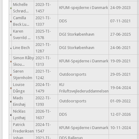
Michelle
2023-TI-
KFUM-spejderne i Danmark
24-09-2023
Schrød...
1457
Camilla
2021-TI-
DDS
07-11-2021
Beck Lu...
1337
Karen
2025-TI-
DGI Storkøbenhavn
27-06-2025
Sverrild ...
1578
2021-TI-
Line Bech
DGI Storkøbenhavn
24-06-2021
1287
Simon Råby
2021-TI-
KFUM-Spejderne i Danmark
19-09-2021
Skou...
1313
Søren
2021-TI-
Outdoorsports
29-05-2021
Stjernholm
1242
Louise
2024-TI-
KU
19-04-2024
Dånge
1479
Friluftsvejlederuddannelsen
Mads
2022-TI-
Outdoorsports
01-09-2022
Einshøj
1393
Nicklas
2026-TI-
DDS
12-07-2026
Lysthøj
1637
Patrick
2024-TI-
KFUM-Spejderne i Danmark
10-11-2024
Frederiksen
1547
Johan
2021-TI-
DDS Ballerup