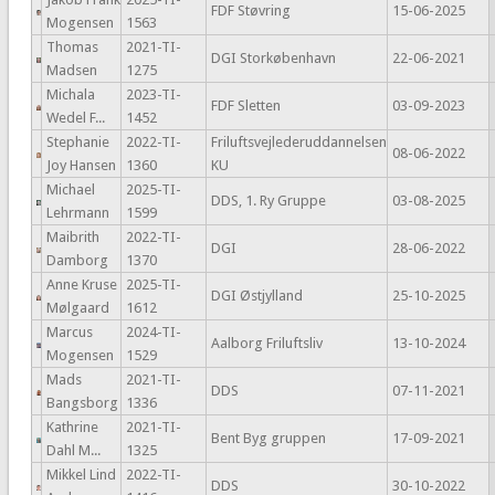
FDF Støvring
15-06-2025
Mogensen
1563
Thomas
2021-TI-
DGI Storkøbenhavn
22-06-2021
Madsen
1275
Michala
2023-TI-
FDF Sletten
03-09-2023
Wedel F...
1452
Stephanie
2022-TI-
Friluftsvejlederuddannelsen
08-06-2022
Joy Hansen
1360
KU
Michael
2025-TI-
DDS, 1. Ry Gruppe
03-08-2025
Lehrmann
1599
Maibrith
2022-TI-
DGI
28-06-2022
Damborg
1370
Anne Kruse
2025-TI-
DGI Østjylland
25-10-2025
Mølgaard
1612
Marcus
2024-TI-
Aalborg Friluftsliv
13-10-2024
Mogensen
1529
Mads
2021-TI-
DDS
07-11-2021
Bangsborg
1336
Kathrine
2021-TI-
Bent Byg gruppen
17-09-2021
Dahl M...
1325
Mikkel Lind
2022-TI-
DDS
30-10-2022