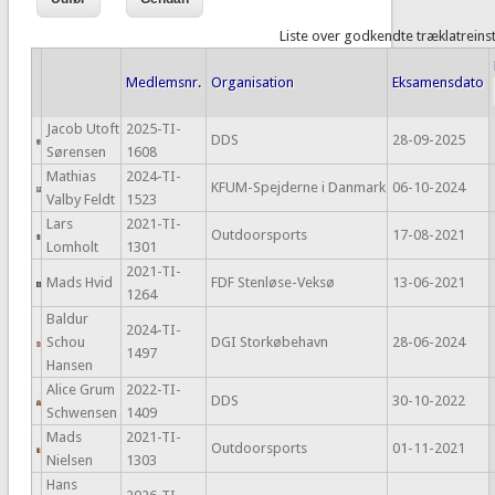
Liste over godkendte træklatreins
Medlemsnr.
Organisation
Eksamensdato
Jacob Utoft
2025-TI-
DDS
28-09-2025
Sørensen
1608
Mathias
2024-TI-
KFUM-Spejderne i Danmark
06-10-2024
Valby Feldt
1523
Lars
2021-TI-
Outdoorsports
17-08-2021
Lomholt
1301
2021-TI-
Mads Hvid
FDF Stenløse-Veksø
13-06-2021
1264
Baldur
2024-TI-
Schou
DGI Storkøbehavn
28-06-2024
1497
Hansen
Alice Grum
2022-TI-
DDS
30-10-2022
Schwensen
1409
Mads
2021-TI-
Outdoorsports
01-11-2021
Nielsen
1303
Hans