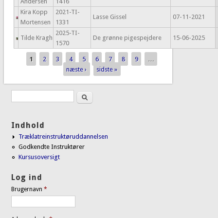
Andersen
1416
Kira Kopp
2021-TI-
Lasse Gissel
07-11-2021
Mortensen
1331
2025-TI-
Tilde Kragh
De grønne pigespejdere
15-06-2025
1570
1
2
3
4
5
6
7
8
9
…
Sider
næste ›
sidste »
Søg
Søgefelt
Indhold
Træklatreinstruktøruddannelsen
Godkendte Instruktører
Kursusoversigt
Log ind
Brugernavn
*